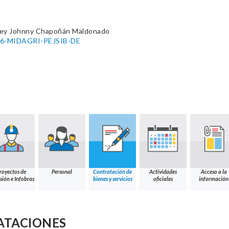
ey Johnny Chapoñán Maldonado
026-MIDAGRI-PEJSIB-DE
royectos de
Personal
Contratación de
Actividades
Acceso a la
sión e Infobras
bienes y servicios
oficiales
información
ATACIONES