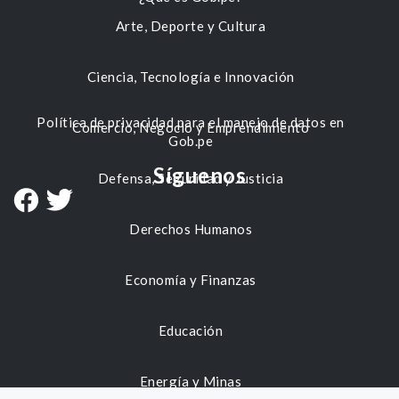
Arte, Deporte y Cultura
Ciencia, Tecnología e Innovación
Política de privacidad para el manejo de datos en
Comercio, Negocio y Emprendimiento
Gob.pe
Síguenos
Defensa, Seguridad y Justicia
Derechos Humanos
Economía y Finanzas
Educación
Energía y Minas