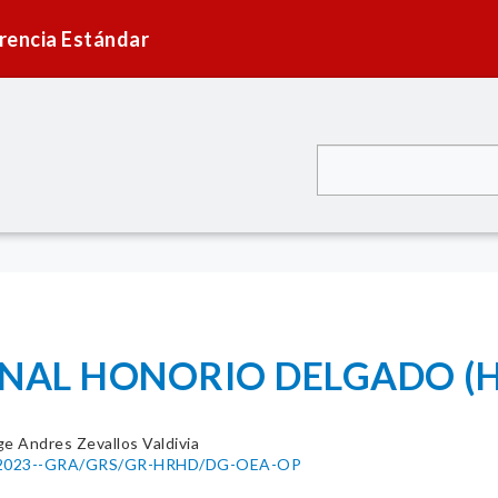
rencia Estándar
IONAL HONORIO DELGADO (
ge Andres Zevallos Valdivia
052-2023--GRA/GRS/GR-HRHD/DG-OEA-OP