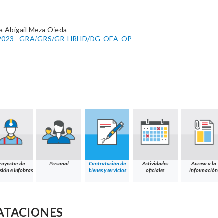
na Abigail Meza Ojeda
052-2023--GRA/GRS/GR-HRHD/DG-OEA-OP
royectos de
Personal
Contratación de
Actividades
Acceso a la
sión e Infobras
bienes y servicios
oficiales
información
ATACIONES