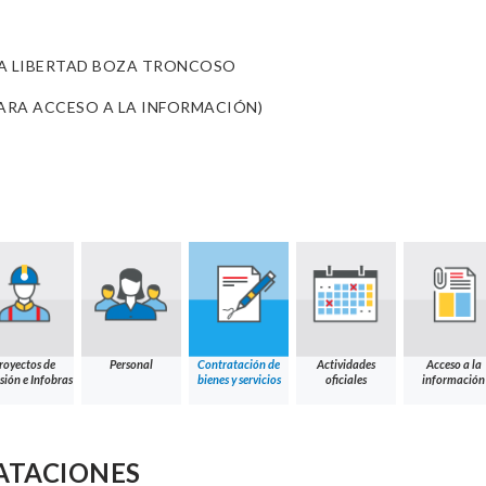
IA LIBERTAD BOZA TRONCOSO
LO PARA ACCESO A LA INFORMACIÓN)
royectos de
Personal
Contratación de
Actividades
Acceso a la
sión e Infobras
bienes y servicios
oficiales
información
ATACIONES