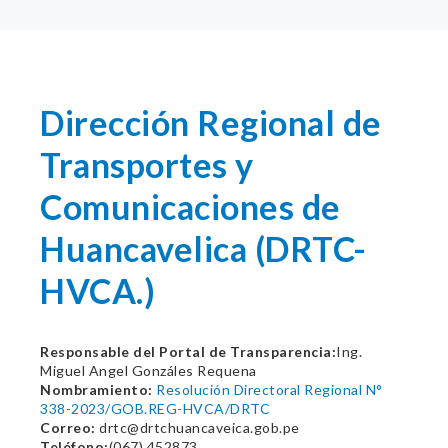
Dirección Regional de
Transportes y
Comunicaciones de
Huancavelica (DRTC-
HVCA.)
Responsable del Portal de Transparencia:
Ing.
Miguel Angel Gonzáles Requena
Nombramiento:
Resolución Directoral Regional N°
338-2023/GOB.REG-HVCA/DRTC
Correo:
drtc@drtchuancaveica.gob.pe
Teléfono:
(067) 452873