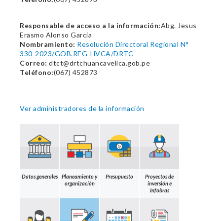
Responsable de acceso a la información:
Abg. Jesus
Erasmo Alonso Garcia
Nombramiento:
Resolución Directoral Regional N°
330-2023/GOB.REG-HVCA/DRTC
Correo:
dtct@drtchuancavelica.gob.pe
Teléfono:
(067) 452873
Ver administradores de la información
Datos generales
Planeamiento y
Presupuesto
Proyectos de
organización
inversión e
Infobras