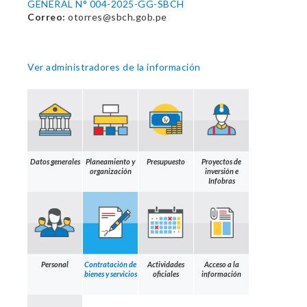
GENERAL N° 004-2025-GG-SBCH
Correo:
otorres@sbch.gob.pe
Ver administradores de la información
Datos generales
Planeamiento y
Presupuesto
Proyectos de
organización
inversión e
Infobras
Personal
Contratación de
Actividades
Acceso a la
bienes y servicios
oficiales
información