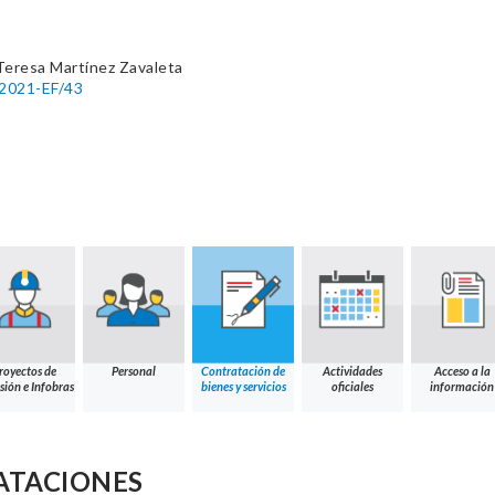
Teresa Martínez Zavaleta
-2021-EF/43
royectos de
Personal
Contratación de
Actividades
Acceso a la
sión e Infobras
bienes y servicios
oficiales
información
ATACIONES