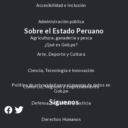
Accesibilidad e Inclusión
Administración pública
Sobre el Estado Peruano
Agricultura, ganadería y pesca
¿Qué es Gob.pe?
Arte, Deporte y Cultura
Ciencia, Tecnología e Innovación
Política de privacidad para el manejo de datos en
Comercio, Negocio y Emprendimiento
Gob.pe
Síguenos
Defensa, Seguridad y Justicia
Derechos Humanos