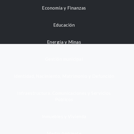
Economía y Finanzas
Educación
Energía y Minas
Gestión municipal
Identidad, Nacimiento, Matrimonio y Defunción
Infraestructura, Comunicaciones y Servicios
Públicos
Inmuebles y Vivienda
Medio Ambiente