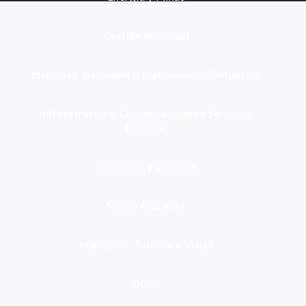
Gestión municipal
Identidad, Nacimiento, Matrimonio y Defunción
Infraestructura, Comunicaciones y Servicios
Públicos
Inmuebles y Vivienda
Medio Ambiente
Migración, Turismo y Viajes
Otros