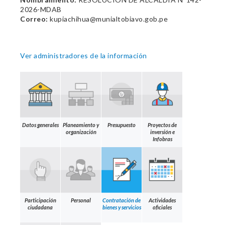
2026-MDAB
Correo:
kupiachihua@munialtobiavo.gob.pe
Ver administradores de la información
Datos generales
Planeamiento y
Presupuesto
Proyectos de
organización
inversión e
Infobras
Participación
Personal
Contratación de
Actividades
ciudadana
bienes y servicios
oficiales