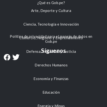
¿Qué es Gob.pe?
Arte, Deporte y Cultura
Ciencia, Tecnología e Innovación
Política de privacidad para el manejo de datos en
Comercio, Negocio y Emprendimiento
Gob.pe
Síguenos
Defensa, Seguridad y Justicia
Derechos Humanos
Economía y Finanzas
Educación
Energía y Minas