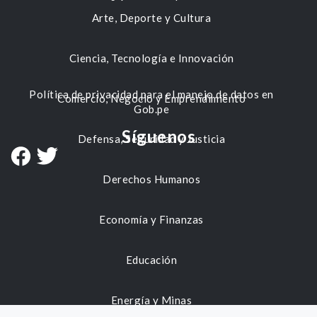
Arte, Deporte y Cultura
Ciencia, Tecnología e Innovación
Política de privacidad para el manejo de datos en
Comercio, Negocio y Emprendimiento
Gob.pe
Síguenos
Defensa, Seguridad y Justicia
Derechos Humanos
Economía y Finanzas
Educación
Energía y Minas