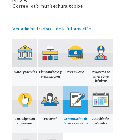
Correo:
oti@munisechura.gob.pe
Ver administradores de la información
Datos generales
Planeamiento y
Presupuesto
Proyectos de
organización
inversión e
Infobras
Participación
Personal
Contratación de
Actividades
ciudadana
bienes y servicios
oficiales