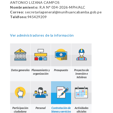
ANTONIO LIZANA CAMPOS
Nombramiento:
R.A N° 034-2026-MPH/ALC
Correo:
secretariageneral@munihuancabamba.gob.pe
Teléfono:
945429209
Ver administradores de la información
Datos generales
Planeamiento y
Presupuesto
Proyectos de
organización
inversión e
Infobras
Participación
Personal
Contratación de
Actividades
ciudadana
bienes y servicios
oficiales