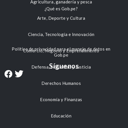
Agricultura, ganadería y pesca
¿Qué es Gob.pe?
Arte, Deporte y Cultura
Ciencia, Tecnología e Innovación
Política de privacidad para el manejo de datos en
Comercio, Negocio y Emprendimiento
Gob.pe
Síguenos
Defensa, Seguridad y Justicia
Derechos Humanos
Economía y Finanzas
Educación