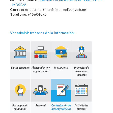
- MDSB/A
Correo:
m_cotrina@munisimonbolivar.gob.pe
Teléfono:
945604075
Ver administradores de la información
Datos generales
Planeamiento y
Presupuesto
Proyectos de
organización
inversión e
Infobras
Participación
Personal
Contratación de
Actividades
ciudadana
bienes y servicios
oficiales