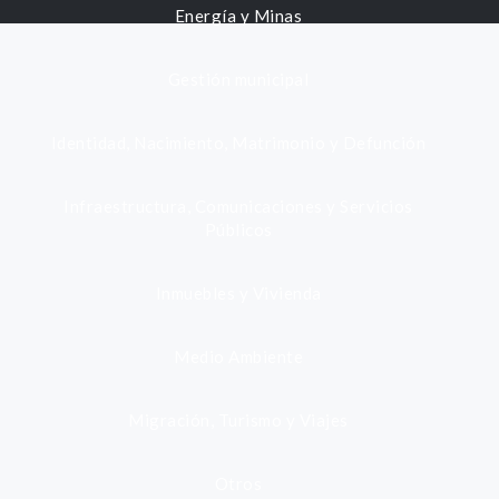
Energía y Minas
Gestión municipal
Identidad, Nacimiento, Matrimonio y Defunción
Infraestructura, Comunicaciones y Servicios
Públicos
Inmuebles y Vivienda
Medio Ambiente
Migración, Turismo y Viajes
Otros