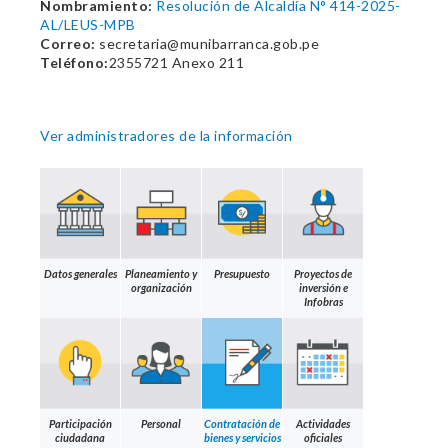
Nombramiento:
Resolución de Alcaldía N° 414-2025-
AL/LEUS-MPB
Correo:
secretaria@munibarranca.gob.pe
Teléfono:
2355721 Anexo 211
Ver administradores de la información
Datos generales
Planeamiento y
Presupuesto
Proyectos de
organización
inversión e
Infobras
Participación
Personal
Contratación de
Actividades
ciudadana
bienes y servicios
oficiales