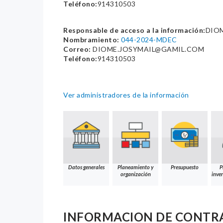
Teléfono:
914310503
Responsable de acceso a la información:
DIOM
Nombramiento:
044-2024-MDEC
Correo:
DIOME.JOSYMAIL@GAMIL.COM
Teléfono:
914310503
Ver administradores de la información
Datos generales
Planeamiento y
Presupuesto
P
organización
inver
INFORMACION DE CONTR