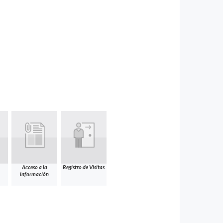
Acceso a la
Registro de Visitas
información