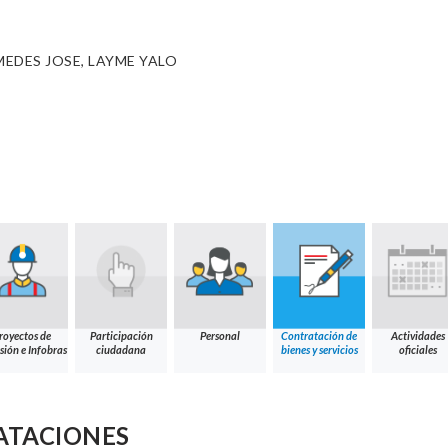
EDES JOSE, LAYME YALO
royectos de
Participación
Personal
Contratación de
Actividades
sión e Infobras
ciudadana
bienes y servicios
oficiales
ATACIONES