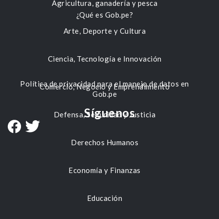
Agricultura, ganadería y pesca
¿Qué es Gob.pe?
Arte, Deporte y Cultura
Ciencia, Tecnología e Innovación
Política de privacidad para el manejo de datos en
Comercio, Negocio y Emprendimiento
Gob.pe
Síguenos
Defensa, Seguridad y Justicia
Derechos Humanos
Economía y Finanzas
Educación