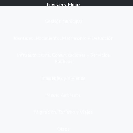
Energía y Minas
Gestión municipal
Identidad, Nacimiento, Matrimonio y Defunción
Infraestructura, Comunicaciones y Servicios
Públicos
Inmuebles y Vivienda
Medio Ambiente
Migración, Turismo y Viajes
Otros