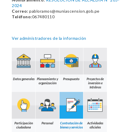
2024
Correo:
pabloramos@muniascension.gob.pe
Teléfono:
067480110
Ver administradores de la información
Datos generales
Planeamiento y
Presupuesto
Proyectos de
organización
inversión e
Infobras
Participación
Personal
Contratación de
Actividades
ciudadana
bienes y servicios
oficiales