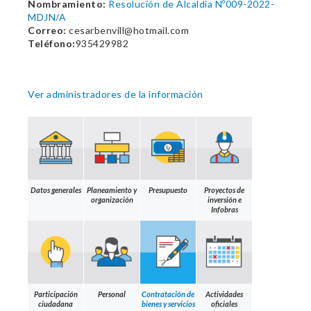
Nombramiento:
Resolución de Alcaldia Nº009-2022-
MDJN/A
Correo:
cesarbenvill@hotmail.com
Teléfono:
935429982
Ver administradores de la información
Datos generales
Planeamiento y
Presupuesto
Proyectos de
organización
inversión e
Infobras
Participación
Personal
Contratación de
Actividades
ciudadana
bienes y servicios
oficiales