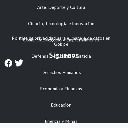
Arte, Deporte y Cultura
Ciencia, Tecnología e Innovación
Política de privacidad para el manejo de datos en
Comercio, Negocio y Emprendimiento
Gob.pe
Síguenos
Defensa, Seguridad y Justicia
Derechos Humanos
Economía y Finanzas
Educación
Energía y Minas