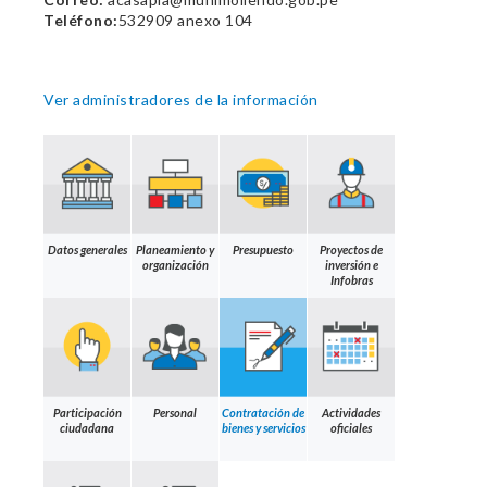
Teléfono:
532909 anexo 104
Ver administradores de la información
Datos generales
Planeamiento y
Presupuesto
Proyectos de
organización
inversión e
Infobras
Participación
Personal
Contratación de
Actividades
ciudadana
bienes y servicios
oficiales