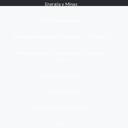
Energía y Minas
Gestión municipal
Identidad, Nacimiento, Matrimonio y Defunción
Infraestructura, Comunicaciones y Servicios
Públicos
Inmuebles y Vivienda
Medio Ambiente
Migración, Turismo y Viajes
Otros