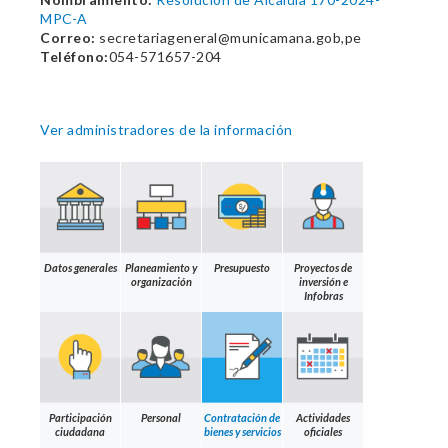
MPC-A
Correo:
secretariageneral@municamana.gob,pe
Teléfono:
054-571657-204
Ver administradores de la información
Datos generales
Planeamiento y
Presupuesto
Proyectos de
organización
inversión e
Infobras
Participación
Personal
Contratación de
Actividades
ciudadana
bienes y servicios
oficiales