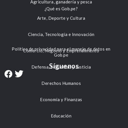
Agricultura, ganadería y pesca
¿Qué es Gob.pe?
Arte, Deporte y Cultura
Ciencia, Tecnología e Innovación
Política de privacidad para el manejo de datos en
Comercio, Negocio y Emprendimiento
Gob.pe
Síguenos
Defensa, Seguridad y Justicia
Derechos Humanos
Economía y Finanzas
Educación