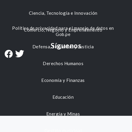
Ciencia, Tecnología e Innovación
Política de privacidad para el manejo de datos en
Comercio, Negocio y Emprendimiento
Gob.pe
Síguenos
Defensa, Seguridad y Justicia
Derechos Humanos
Economía y Finanzas
Educación
Energía y Minas
Gestión municipal