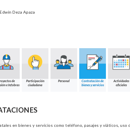
 Edwin Deza Apaza
royectos de
Participación
Personal
Contratación de
Actividades
sión e Infobras
ciudadana
bienes y servicios
oficiales
ATACIONES
ales en bienes y servicios como teléfono, pasajes y viáticos, uso d