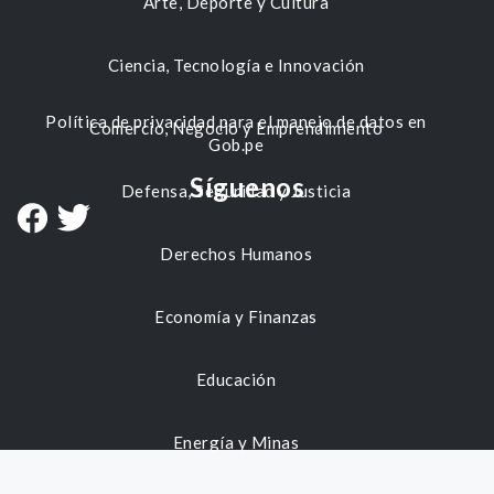
Arte, Deporte y Cultura
Ciencia, Tecnología e Innovación
Política de privacidad para el manejo de datos en
Comercio, Negocio y Emprendimiento
Gob.pe
Síguenos
Defensa, Seguridad y Justicia
Derechos Humanos
Economía y Finanzas
Educación
Energía y Minas