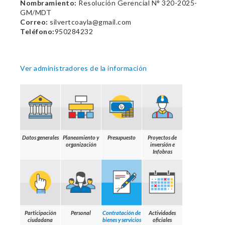
Nombramiento:
Resolución Gerencial N° 320-2025-
GM/MDT
Correo:
silvertcoayla@gmail.com
Teléfono:
950284232
Ver administradores de la información
Datos generales
Planeamiento y
Presupuesto
Proyectos de
organización
inversión e
Infobras
Participación
Personal
Contratación de
Actividades
ciudadana
bienes y servicios
oficiales