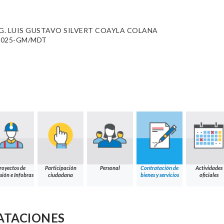
. LUIS GUSTAVO SILVERT COAYLA COLANA
0-2025-GM/MDT
royectos de
Participación
Personal
Contratación de
Actividades
sión e Infobras
ciudadana
bienes y servicios
oficiales
ATACIONES