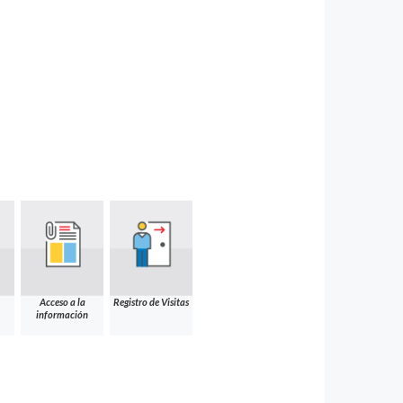
Acceso a la
Registro de Visitas
información