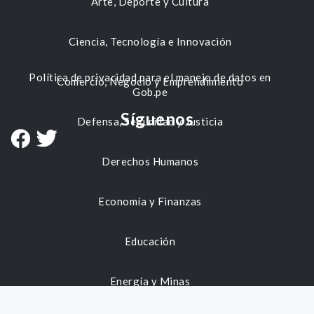
Arte, Deporte y Cultura
Ciencia, Tecnología e Innovación
Política de privacidad para el manejo de datos en
Comercio, Negocio y Emprendimiento
Gob.pe
Síguenos
Defensa, Seguridad y Justicia
Derechos Humanos
Economía y Finanzas
Educación
Energía y Minas