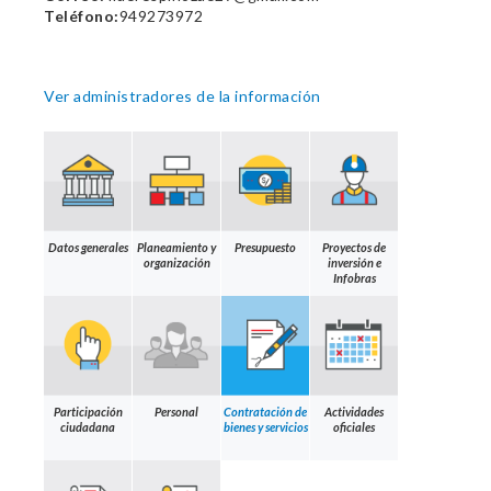
Teléfono:
949273972
Ver administradores de la información
Datos generales
Planeamiento y
Presupuesto
Proyectos de
organización
inversión e
Infobras
Participación
Personal
Contratación de
Actividades
ciudadana
bienes y servicios
oficiales