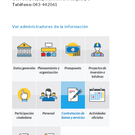
Teléfono:
043-442061
Ver administradores de la información
Datos generales
Planeamiento y
Presupuesto
Proyectos de
organización
inversión e
Infobras
Participación
Personal
Contratación de
Actividades
ciudadana
bienes y servicios
oficiales