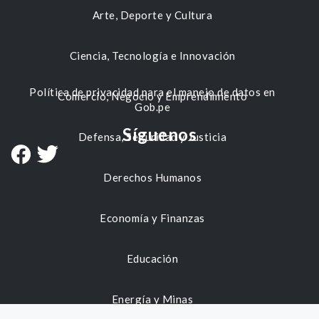
Arte, Deporte y Cultura
Ciencia, Tecnología e Innovación
Política de privacidad para el manejo de datos en
Comercio, Negocio y Emprendimiento
Gob.pe
Síguenos
Defensa, Seguridad y Justicia
Derechos Humanos
Economía y Finanzas
Educación
Energía y Minas