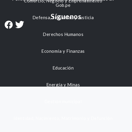
Comercio, Negocio y Emprendimiento
Gob.pe
Síguenos
Defensa, Seguridad y Justicia
Derechos Humanos
Economía y Finanzas
Educación
Energía y Minas
Gestión municipal
Identidad, Nacimiento, Matrimonio y Defunción