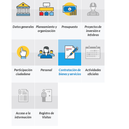
Datos generales
Planeamiento y
Presupuesto
Proyectos de
organización
inversión e
Infobras
Participación
Personal
Contratación de
Actividades
ciudadana
bienes y servicios
oficiales
Acceso a la
Registro de
información
Visitas