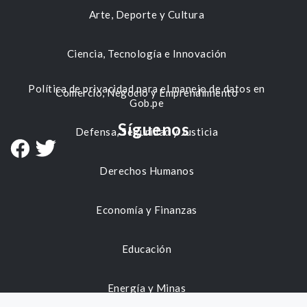
Arte, Deporte y Cultura
Ciencia, Tecnología e Innovación
Política de privacidad para el manejo de datos en
Comercio, Negocio y Emprendimiento
Gob.pe
Síguenos
Defensa, Seguridad y Justicia
Derechos Humanos
Economía y Finanzas
Educación
Energía y Minas