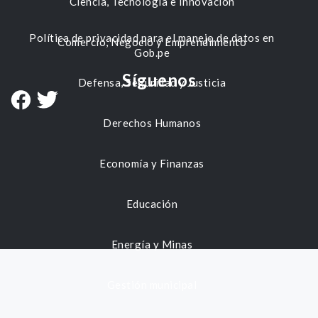
Ciencia, Tecnología e Innovación
Política de privacidad para el manejo de datos en
Comercio, Negocio y Emprendimiento
Gob.pe
Síguenos
Defensa, Seguridad y Justicia
Derechos Humanos
Economía y Finanzas
Educación
Energía y Minas
Gestión municipal