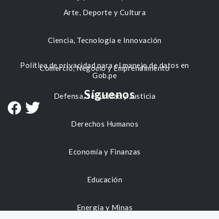
Arte, Deporte y Cultura
Ciencia, Tecnología e Innovación
Política de privacidad para el manejo de datos en
Comercio, Negocio y Emprendimiento
Gob.pe
Síguenos
Defensa, Seguridad y Justicia
Derechos Humanos
Economía y Finanzas
Educación
Energía y Minas