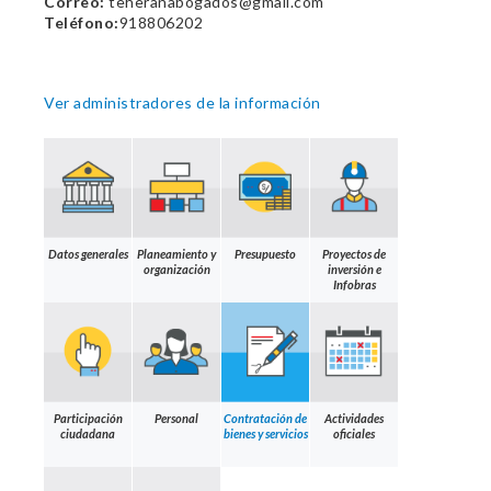
Correo:
teheranabogados@gmail.com
Teléfono:
918806202
Ver administradores de la información
Datos generales
Planeamiento y
Presupuesto
Proyectos de
organización
inversión e
Infobras
Participación
Personal
Contratación de
Actividades
ciudadana
bienes y servicios
oficiales