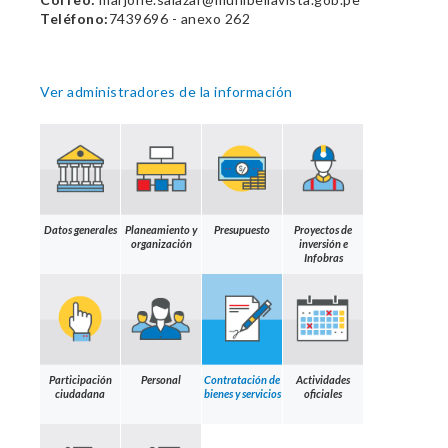
Teléfono:
7439696 - anexo 262
Ver administradores de la información
Datos generales
Planeamiento y
Presupuesto
Proyectos de
organización
inversión e
Infobras
Participación
Personal
Contratación de
Actividades
ciudadana
bienes y servicios
oficiales