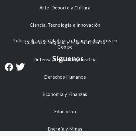
Arte, Deporte y Cultura
Ciencia, Tecnología e Innovación
Política de privacidad para el manejo de datos en
Comercio, Negocio y Emprendimiento
Gob.pe
Síguenos
Defensa, Seguridad y Justicia
Derechos Humanos
Economía y Finanzas
Educación
Energía y Minas