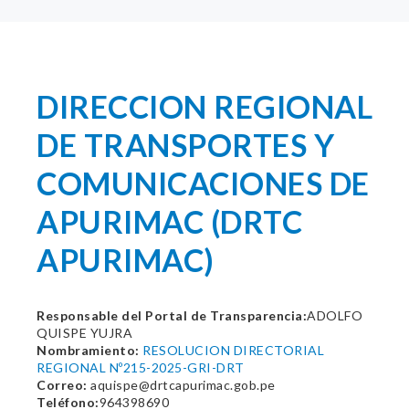
DIRECCION REGIONAL
DE TRANSPORTES Y
COMUNICACIONES DE
APURIMAC (DRTC
APURIMAC)
Responsable del Portal de Transparencia:
ADOLFO
QUISPE YUJRA
Nombramiento:
RESOLUCION DIRECTORIAL
REGIONAL Nº215-2025-GRI-DRT
Correo:
aquispe@drtcapurimac.gob.pe
Teléfono:
964398690