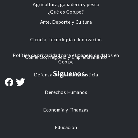
Agricultura, ganadería y pesca
¿Qué es Gob.pe?
Arte, Deporte y Cultura
Ciencia, Tecnología e Innovación
Política de privacidad para el manejo de datos en
Comercio, Negocio y Emprendimiento
Gob.pe
Síguenos
Defensa, Seguridad y Justicia
Derechos Humanos
Economía y Finanzas
Educación