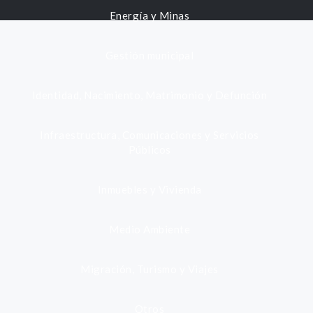
Energía y Minas
Gestión municipal
Identidad, Nacimiento, Matrimonio y Defunción
Infraestructura, Comunicaciones y Servicios
Públicos
Inmuebles y Vivienda
Medio Ambiente
Migración, Turismo y Viajes
Otros