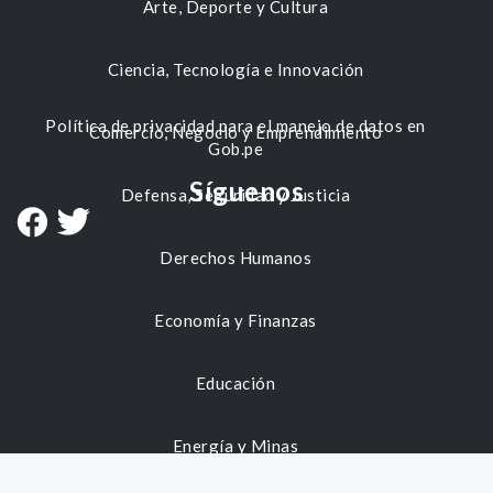
Arte, Deporte y Cultura
Ciencia, Tecnología e Innovación
Política de privacidad para el manejo de datos en
Comercio, Negocio y Emprendimiento
Gob.pe
Síguenos
Defensa, Seguridad y Justicia
Derechos Humanos
Economía y Finanzas
Educación
Energía y Minas