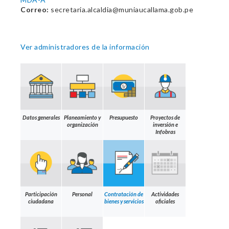
Correo:
secretaria.alcaldia@muniaucallama.gob.pe
Ver administradores de la información
Datos generales
Planeamiento y
Presupuesto
Proyectos de
organización
inversión e
Infobras
Participación
Personal
Contratación de
Actividades
ciudadana
bienes y servicios
oficiales