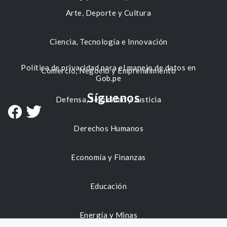
Arte, Deporte y Cultura
Ciencia, Tecnología e Innovación
Política de privacidad para el manejo de datos en
Comercio, Negocio y Emprendimiento
Gob.pe
Síguenos
Defensa, Seguridad y Justicia
Derechos Humanos
Economía y Finanzas
Educación
Energía y Minas