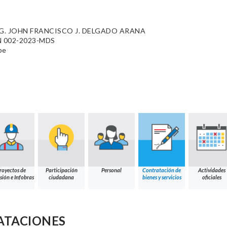
. JOHN FRANCISCO J. DELGADO ARANA
 002-2023-MDS
pe
royectos de
Participación
Personal
Contratación de
Actividades
sión e Infobras
ciudadana
bienes y servicios
oficiales
ATACIONES