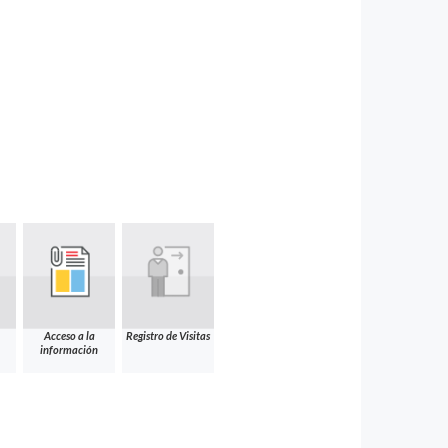
Acceso a la
Registro de Visitas
información