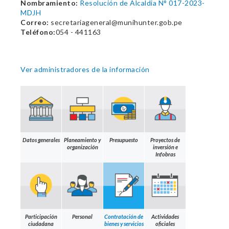
Nombramiento:
Resolución de Alcaldia N° 017-2023-
MDJH
Correo:
secretariageneral@munihunter.gob.pe
Teléfono:
054 - 441163
Ver administradores de la información
Datos generales
Planeamiento y
Presupuesto
Proyectos de
organización
inversión e
Infobras
Participación
Personal
Contratación de
Actividades
ciudadana
bienes y servicios
oficiales