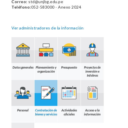
Correo:
std@unjbg.edu.pe
Teléfono:
052-583000 - Anexo 2024
Ver administradores de la información
Datos generales
Planeamiento y
Presupuesto
Proyectos de
organización
inversión e
Infobras
Personal
Contratación de
Actividades
Acceso a la
bienes y servicios
oficiales
información