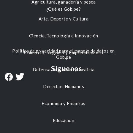
Agricultura, ganadería y pesca
¿Qué es Gob.pe?
Arte, Deporte y Cultura
Ciencia, Tecnología e Innovación
Política de privacidad para el manejo de datos en
Comercio, Negocio y Emprendimiento
Gob.pe
Síguenos
Defensa, Seguridad y Justicia
Derechos Humanos
Economía y Finanzas
Educación