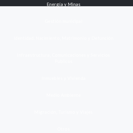
Energía y Minas
Gestión municipal
Identidad, Nacimiento, Matrimonio y Defunción
Infraestructura, Comunicaciones y Servicios
Públicos
Inmuebles y Vivienda
Medio Ambiente
Migración, Turismo y Viajes
Otros