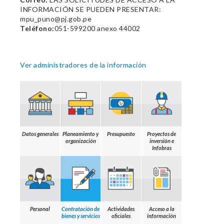
INFORMACIÓN SE PUEDEN PRESENTAR:
mpu_puno@pj.gob.pe
Teléfono:
051-599200 anexo 44002
Ver administradores de la información
Datos generales
Planeamiento y
Presupuesto
Proyectos de
organización
inversión e
Infobras
Personal
Contratación de
Actividades
Acceso a la
bienes y servicios
oficiales
información