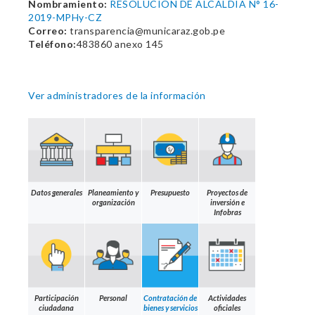
Nombramiento:
RESOLUCION DE ALCALDIA N° 16-
2019-MPHy-CZ
Correo:
transparencia@municaraz.gob.pe
Teléfono:
483860 anexo 145
Ver administradores de la información
Datos generales
Planeamiento y
Presupuesto
Proyectos de
organización
inversión e
Infobras
Participación
Personal
Contratación de
Actividades
ciudadana
bienes y servicios
oficiales