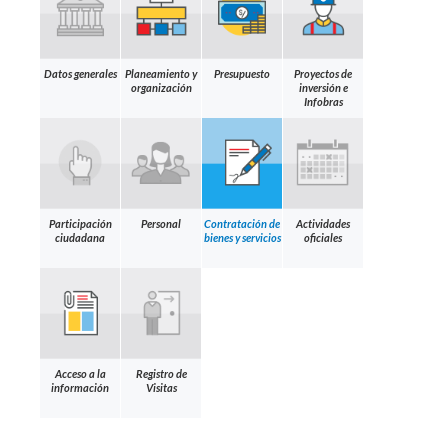
Datos generales
Planeamiento y
Presupuesto
Proyectos de
organización
inversión e
Infobras
Participación
Personal
Contratación de
Actividades
ciudadana
bienes y servicios
oficiales
Acceso a la
Registro de
información
Visitas