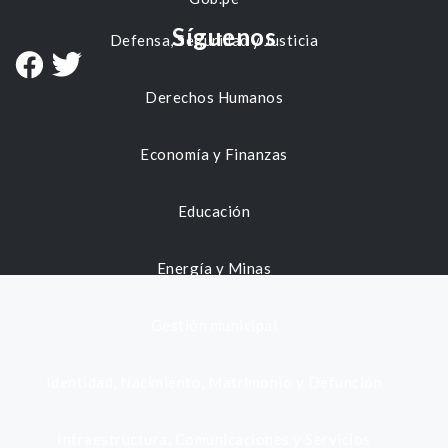
Síguenos
Defensa, Seguridad y Justicia
Derechos Humanos
Economía y Finanzas
Educación
Energía y Minas
Gestión municipal
Identidad, Nacimiento, Matrimonio y Defunción
Infraestructura, Comunicaciones y Servicios