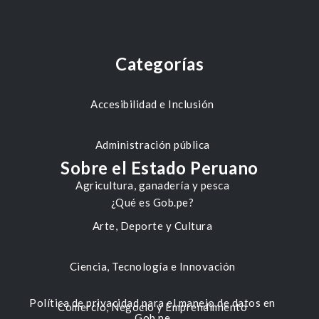
Categorías
Accesibilidad e Inclusión
Administración pública
Sobre el Estado Peruano
Agricultura, ganadería y pesca
¿Qué es Gob.pe?
Arte, Deporte y Cultura
Ciencia, Tecnología e Innovación
Política de privacidad para el manejo de datos en
Comercio, Negocio y Emprendimiento
Gob.pe