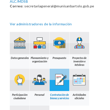
ALC/MDSB
Correo:
secretariageneral@munisanbartolo.gob.pe
Ver administradores de la información
Datos generales
Planeamiento y
Presupuesto
Proyectos de
organización
inversión e
Infobras
Participación
Personal
Contratación de
Actividades
ciudadana
bienes y servicios
oficiales