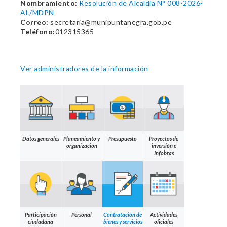
Nombramiento:
Resolución de Alcaldía N° 008-2026-
AL/MDPN
Correo:
secretaria@munipuntanegra.gob.pe
Teléfono:
012315365
Ver administradores de la información
Datos generales
Planeamiento y
Presupuesto
Proyectos de
organización
inversión e
Infobras
Participación
Personal
Contratación de
Actividades
ciudadana
bienes y servicios
oficiales