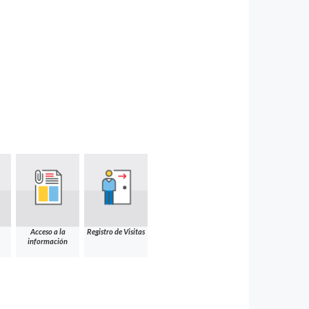
Acceso a la
Registro de Visitas
información