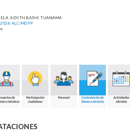
IELA JUDITH BASHI TUANAMA
51-2026-ALC/MDPP
pe
royectos de
Participación
Personal
Contratación de
Actividades
sión e Infobras
ciudadana
bienes y servicios
oficiales
ATACIONES