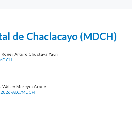
ital de Chaclacayo (MDCH)
. Roger Arturo Chuctaya Yauri
C/MDCH
. Walter Moreyra Arone
080-2026-ALC/MDCH