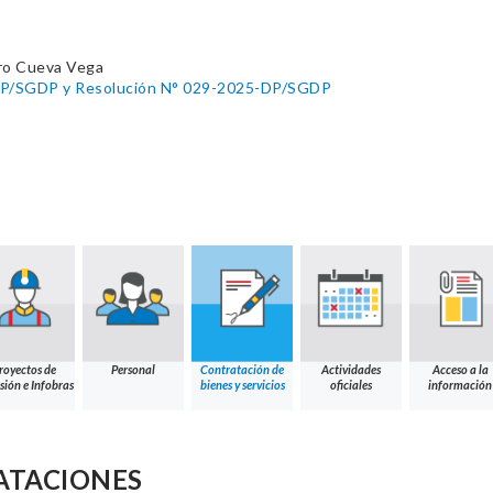
ro Cueva Vega
DP/SGDP y Resolución N° 029-2025-DP/SGDP
royectos de
Personal
Contratación de
Actividades
Acceso a la
sión e Infobras
bienes y servicios
oficiales
información
ATACIONES