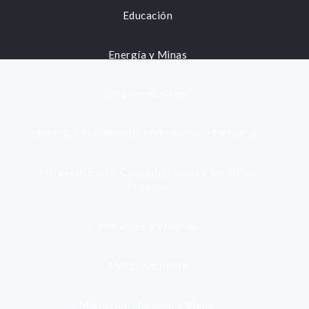
Educación
Energía y Minas
Gestión municipal
Identidad, Nacimiento, Matrimonio y Defunción
Infraestructura, Comunicaciones y Servicios
Públicos
Inmuebles y Vivienda
Medio Ambiente
Migración, Turismo y Viajes