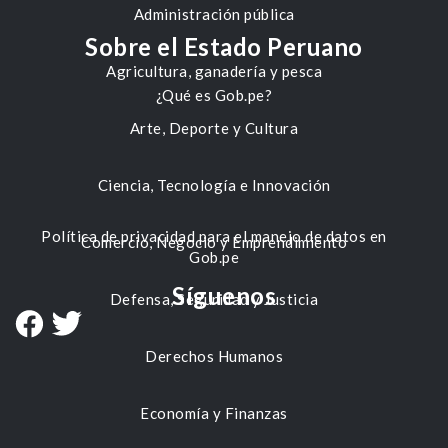
Administración pública
Sobre el Estado Peruano
Agricultura, ganadería y pesca
¿Qué es Gob.pe?
Arte, Deporte y Cultura
Ciencia, Tecnología e Innovación
Política de privacidad para el manejo de datos en
Comercio, Negocio y Emprendimiento
Gob.pe
Síguenos
Defensa, Seguridad y Justicia
Derechos Humanos
Economía y Finanzas