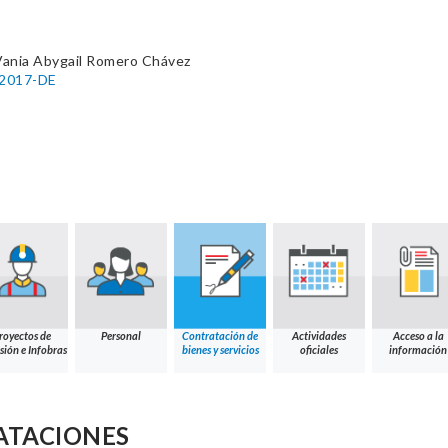
Vania Abygail Romero Chávez
-2017-DE
royectos de
Personal
Contratación de
Actividades
Acceso a la
sión e Infobras
bienes y servicios
oficiales
información
ATACIONES