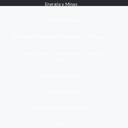
Energía y Minas
Gestión municipal
Identidad, Nacimiento, Matrimonio y Defunción
Infraestructura, Comunicaciones y Servicios
Públicos
Inmuebles y Vivienda
Medio Ambiente
Migración, Turismo y Viajes
Otros