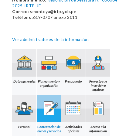
2025-IRTP-JE
Correo:
smontoya@irtp.gob.pe
Teléfono:
619-0707 anexo 2011
Ver administradores de la información
Datos generales
Planeamiento y
Presupuesto
Proyectos de
organización
inversión e
Infobras
Personal
Contratación de
Actividades
Acceso a la
bienes y servicios
oficiales
información