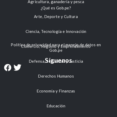
Agricultura, ganadería y pesca
¿Qué es Gob.pe?
Arte, Deporte y Cultura
Ciencia, Tecnología e Innovación
Política de privacidad para el manejo de datos en
Comercio, Negocio y Emprendimiento
Gob.pe
Síguenos
Defensa, Seguridad y Justicia
Derechos Humanos
Economía y Finanzas
Educación