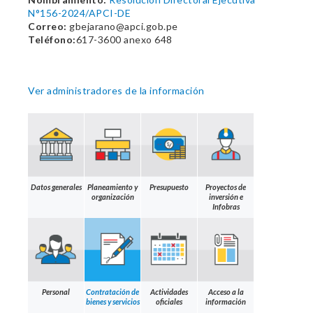
N°156-2024/APCI-DE
Correo:
gbejarano@apci.gob.pe
Teléfono:
617-3600 anexo 648
Ver administradores de la información
Datos generales
Planeamiento y
Presupuesto
Proyectos de
organización
inversión e
Infobras
Personal
Contratación de
Actividades
Acceso a la
bienes y servicios
oficiales
información