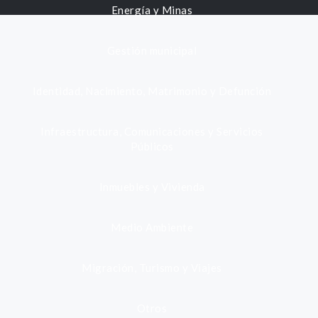
Energía y Minas
Gestión municipal
Identidad, Nacimiento, Matrimonio y Defunción
Infraestructura, Comunicaciones y Servicios
Públicos
Inmuebles y Vivienda
Medio Ambiente
Migración, Turismo y Viajes
Otros