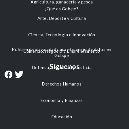
Agricultura, ganadería y pesca
¿Qué es Gob.pe?
Arte, Deporte y Cultura
Ciencia, Tecnología e Innovación
Política de privacidad para el manejo de datos en
Comercio, Negocio y Emprendimiento
Gob.pe
Síguenos
Defensa, Seguridad y Justicia
Derechos Humanos
Economía y Finanzas
Educación